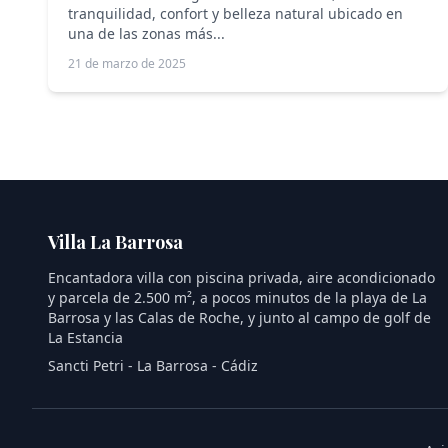
tranquilidad, confort y belleza natural ubicado en
una de las zonas más...
21 de marzo de 2025
Villa La Barrosa
Encantadora villa con piscina privada, aire acondicionado
y parcela de 2.500 m², a pocos minutos de la playa de La
Barrosa y las Calas de Roche, y junto al campo de golf de
La Estancia
Sancti Petri - La Barrosa - Cádiz