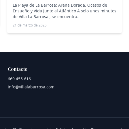
La Playa de La Barrosa: Arena Dorada, Ocasos de
Ensueño y Vida Junto al Atlántico A solo unos minutos
de Villa La Barrosa , se encuentra...
21 de marzo de 2025
Contacto
669 455 616
info@villalabarrosa.com