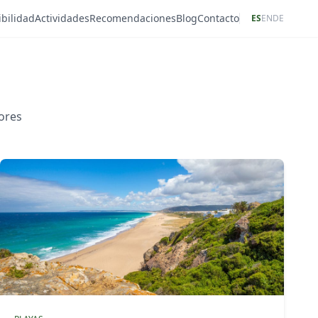
bilidad
Actividades
Recomendaciones
Blog
Contacto
ES
EN
DE
dores