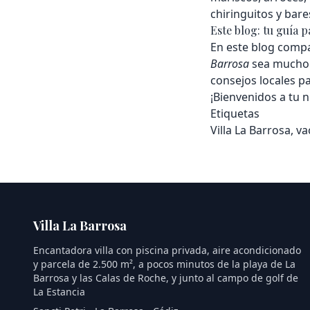
chiringuitos y bar
Este blog: tu guía p
En este blog compa
Barrosa
sea mucho m
consejos locales pa
¡Bienvenidos a tu 
Etiquetas
Villa La Barrosa, v
Villa La Barrosa
Encantadora villa con piscina privada, aire acondicionado
y parcela de 2.500 m², a pocos minutos de la playa de La
Barrosa y las Calas de Roche, y junto al campo de golf de
La Estancia