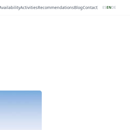
Availability
Activities
Recommendations
Blog
Contact
ES
EN
DE