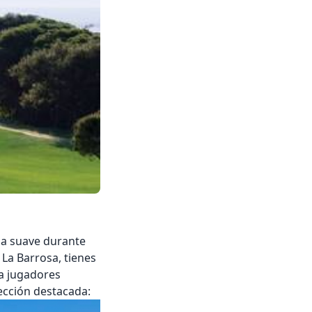
ima suave durante
a La Barrosa
, tienes
ra jugadores
ección destacada: