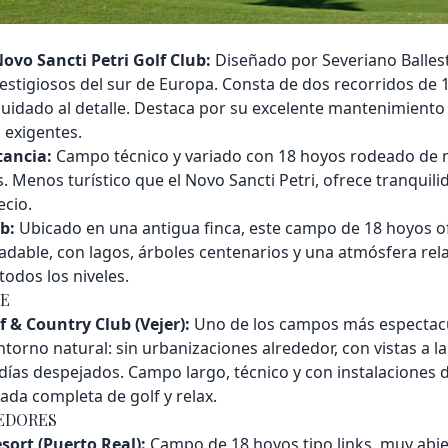
Novo Sancti Petri Golf Club:
Diseñado por Severiano Balles
stigiosos del sur de Europa. Consta de dos recorridos de 18
uidado al detalle. Destaca por su excelente mantenimiento 
s exigentes.
tancia:
Campo técnico y variado con 18 hoyos rodeado de n
. Menos turístico que el Novo Sancti Petri, ofrece tranquil
ecio.
ub:
Ubicado en una antigua finca, este campo de 18 hoyos o
able, con lagos, árboles centenarios y una atmósfera rela
todos los niveles.
TE
& Country Club (Vejer):
Uno de los campos más espectac
torno natural: sin urbanizaciones alrededor, con vistas a la 
 días despejados. Campo largo, técnico y con instalaciones d
ada completa de golf y relax.
DEDORES
sort (Puerto Real):
Campo de 18 hoyos tipo links, muy abie