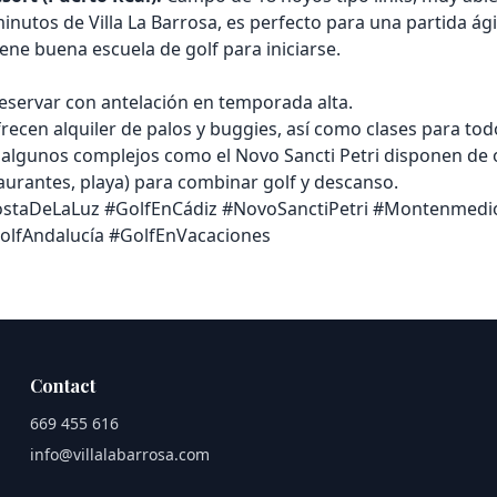
inutos de Villa La Barrosa, es perfecto para una partida ágil
ene buena escuela de golf para iniciarse.
servar con antelación en temporada alta.
cen alquiler de palos y buggies, así como clases para todo
a, algunos complejos como el Novo Sancti Petri disponen de 
taurantes, playa) para combinar golf y descanso.
staDeLaLuz #GolfEnCádiz #NovoSanctiPetri #Montenmedi
GolfAndalucía #GolfEnVacaciones
Contact
669 455 616
info@villalabarrosa.com