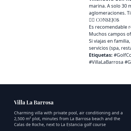
marina. A solo 30 m
aglomeraciones. Ti
🏌️‍♂️ CONSEJOS
Es recomendable re
Muchos campos ofre
Si viajas en famili
servicios (spa, res
Etiquetas:
#GolfCo
#VillaLaBarrosa #
Villa La Barrosa
Charming villa with private pool, air conditioning and a
2,500 m² plot, minutes from La Barrosa beach and the
Calas de Roche, next to La Estancia golf course