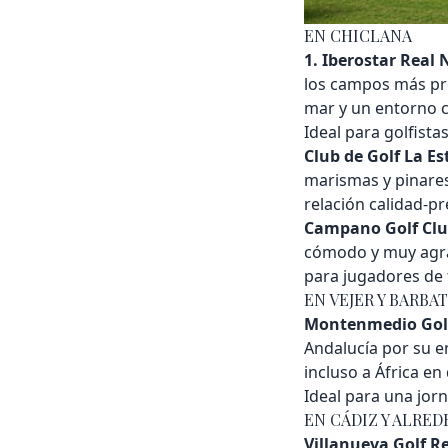
EN CHICLANA
1. Iberostar Real 
los campos más pre
mar y un entorno c
Ideal para golfista
Club de Golf La Es
marismas y pinares
relación calidad-pr
Campano Golf Cl
cómodo y muy agrad
para jugadores de 
EN VEJER Y BARBA
Montenmedio Golf 
Andalucía por su en
incluso a África en
Ideal para una jorn
EN CÁDIZ Y ALRE
Villanueva Golf Re