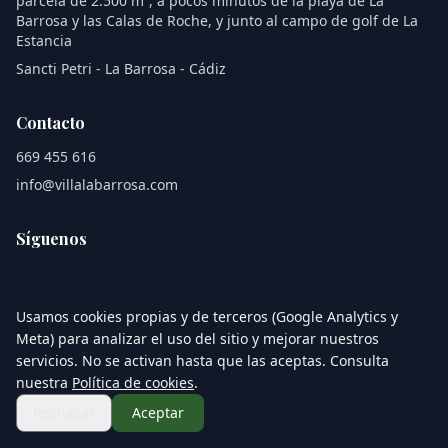
parcela de 2.500 m², a pocos minutos de la playa de La
Barrosa y las Calas de Roche, y junto al campo de golf de La
Estancia
Sancti Petri - La Barrosa - Cádiz
Contacto
669 455 616
info@villalabarrosa.com
Síguenos
Usamos cookies propias y de terceros (Google Analytics y
Aviso legal
Política de privacidad
Política de cookies
Meta) para analizar el uso del sitio y mejorar nuestros
Términos y condiciones
servicios. No se activan hasta que las aceptas. Consulta
nuestra
Política de cookies
.
© 2026 Villa La Barrosa. Todos los derechos reservados.
Rechazar
Aceptar